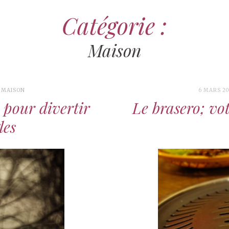
Catégorie :
Maison
,
MAISON
6 MARS 2
 pour divertir
Le brasero; vot
les