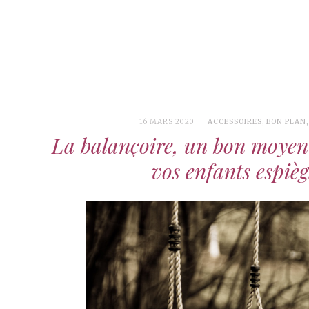
16 MARS 2020
ACCESSOIRES
,
BON PLAN
La balançoire, un bon moyen
vos enfants espièg