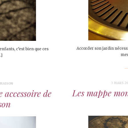
Accorder son jardin nécess
enfants, c’est bien que ces
meub
…]
3 MARS 2
MAISON
Les mappe mond
e accessoire de
son