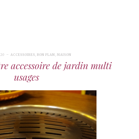
020
ACCESSOIRES
,
BON PLAN
,
MAISON
re accessoire de jardin multi
usages