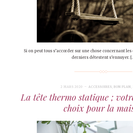
Si on peut tous s’accorder sur une chose concernant les 
derniers détestent s’ennuyer. [
2 MARS 2020
ACCESSOIRES
,
BON PLAN
,
La tête thermo statique ; votr
choix pour la mai