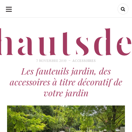
ALLER
AU
CONTENU
hautsde
7 NOVEMBRE 2019
ACCESSOIRES
Les fauteuils jardin, des
accessoires à titre décoratif de
votre jardin